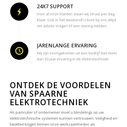
24X7 SUPPORT
Voor al onze klanten staan wij 24 uur per dag
klaar. Ook in het weekend! U kunt bij ons altijd
om advies vragen of een storing melden.
JARENLANGE ERVARING
Wij zijn voortgekomen uit een bedrijf met meer
dan 50 jaar ervaring in de elektrotechniek.
ONTDEK DE VOORDELEN
VAN SPAARNE
ELEKTROTECHNIEK
Als particulier of ondernemer moet u blindelings op uw
elektrotechnische systemen kunnen vertrouwen. Veiligheid en
kwaliteit krijgen binnen onze werkzaamheden als