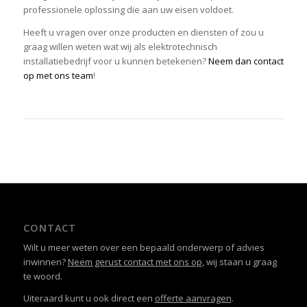
professionele oplossing die aan uw eisen voldoet.
Heeft u vragen over onze producten en diensten of zou u
graag willen weten wat wij als elektrotechnisch
installatiebedrijf voor u kunnen betekenen?
Neem dan contact
op met ons team
!
CONTACT
Wilt u meer weten over een bepaald onderwerp of advies
inwinnen?
Neem gerust contact met ons op
, wij staan u graag
te woord.
Uiteraard kunt u ook direct een
offerte aanvragen
.